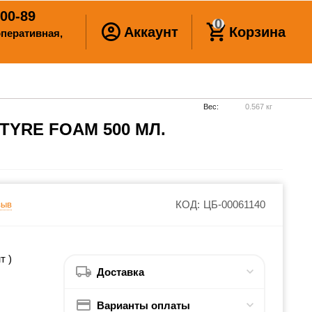
00-89
0
Аккаунт
Корзина
ооперативная,
Вес:
0.567 кг
TYRE FOAM 500 МЛ.
КОД:
ЦБ-00061140
зыв
т )
Доставка
Варианты оплаты