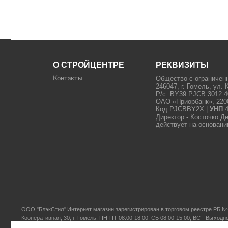
О СТРОЙЦЕНТРЕ
РЕКВИЗИТЫ
Общество с ограничен
Контакты
246047, г. Гомель, ул. 
Р/с: BY39 PJCB 3012 4
ОАО «Приорбанк», 22000
Код PJCBBY2X |
УНП
4
Директор - Косточко Д
действует на основани
ООО "БлэкСтил"
Интернет магазин зарегистрирован в торговом реестре РБ № 
Кооперативная, 30, г. Гомель; ПН-ПТ 08:00-18:00, СБ 08:00-15:00, ВС - Выходн