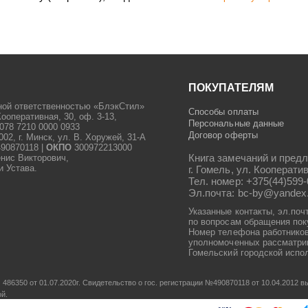
ПОКУПАТЕЛЯМ
ной ответственностью «БлэкСтил»
Способы оплаты
Кооперативная, 30, оф. 3-13,
Персональные данные
078 7210 0000 0933
Договор оферты
2, г. Минск, ул. В. Хоружей, 31-А
90870118 |
ОКПО
300972213000
Книга замечаний и предл
енис Викторович,
и Устава.
г. Гомель, ул. Кооператив
Тел. номер: +375(44)599-
Эл.почта: bc-by@yandex
Указанные контакты, эл.поч
по вопросам обращения пок
Номер телефона работников
уполномоченных рассматрив
Гомельский городской испол
486350 от 01.07.2020г.
Свидетельство о гос. регистрации №490870118 от 10.04.2012
ой.