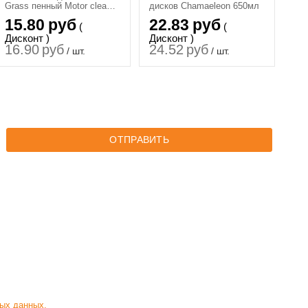
Grass пенный Motor cleaner
дисков Chamaeleon 650мл
650 мл.
15.80
руб
22.83
руб
(
(
Дисконт )
Дисконт )
16.90
руб
24.52
руб
/ шт.
/ шт.
ОТПРАВИТЬ
ых данных.