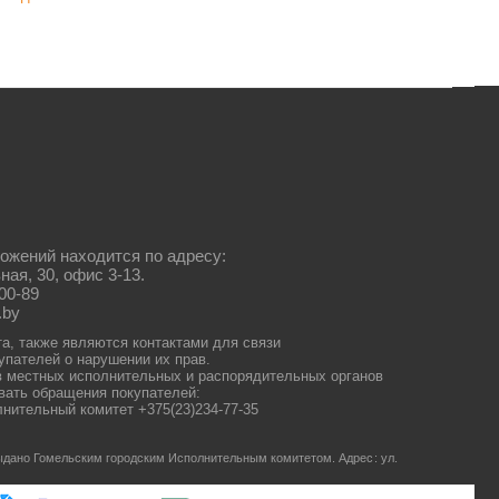
ожений находится по адресу:
ная, 30, офис 3-13.
00-89
.by
та, также являются контактами для связи
упателей о нарушении их прав.
 местных исполнительных и распорядительных органов
ать обращения покупателей:
нительный комитет +375(23)234-77-35
 выдано Гомельским городским Исполнительным комитетом.
Адрес: ул.