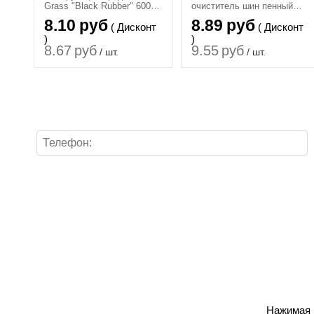
Grass "Black Rubber" 600
очиститель шин пенный
мл 110384
AVS (аэрозоль) 520 мл.
8.10
руб
8.89
руб
( Дисконт
( Дисконт
)
)
8.67
руб
9.55
руб
/ шт.
/ шт.
Нажимая н