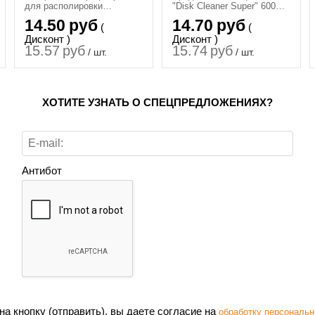
для располировки
"Disk Cleaner Super" 600
составов Detail PW "Plush
мл
14.50
руб
14.70
руб
(
(
Wipe", 40х40
Дисконт )
Дисконт )
15.57
руб
15.74
руб
/ шт.
/ шт.
ХОТИТЕ УЗНАТЬ О СПЕЦПРЕДЛОЖЕНИЯХ?
Антибот
а кнопку (отправить), вы даете согласие на
обработку персональн