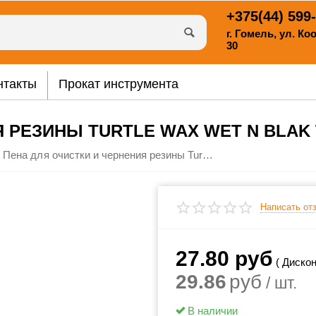
+375(44)
599-
г. Гомель, ул. К
30
нтакты
Прокат инструмента
 РЕЗИНЫ TURTLE WAX WET N BLAK 
Пена для очистки и чернения резины Turtle Wax Wet N Blak tyre Foam 500 мл.
Написать от
27.80
руб
( Дискон
29.86
руб
/ шт.
В наличии