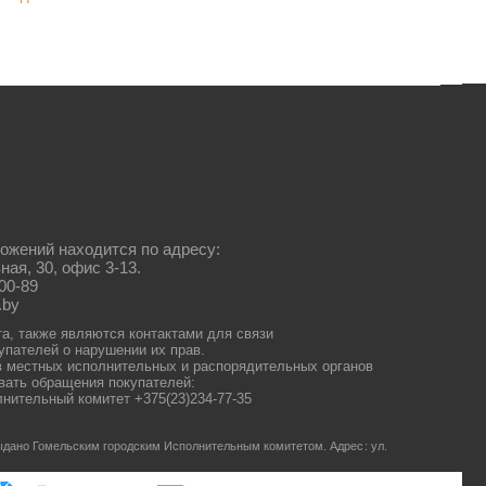
ожений находится по адресу:
ная, 30, офис 3-13.
00-89
.by
та, также являются контактами для связи
упателей о нарушении их прав.
 местных исполнительных и распорядительных органов
ать обращения покупателей:
нительный комитет +375(23)234-77-35
 выдано Гомельским городским Исполнительным комитетом.
Адрес: ул.