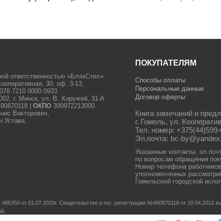
ПОКУПАТЕЛЯМ
ной ответственностью «БлэкСтил»
Способы оплаты
Кооперативная, 30, оф. 3-13,
Персональные данные
078 7210 0000 0933
Договор оферты
2, г. Минск, ул. В. Хоружей, 31-А
90870118 |
ОКПО
300972213000
Книга замечаний и предл
енис Викторович,
и Устава.
г. Гомель, ул. Кооператив
Тел. номер: +375(44)599-
Эл.почта: bc-by@yandex
Указанные контакты, эл.поч
по вопросам обращения пок
Номер телефона работников
уполномоченных рассматрив
Гомельский городской испол
486350 от 01.07.2020г.
Свидетельство о гос. регистрации №490870118 от 10.04.2012
ой.