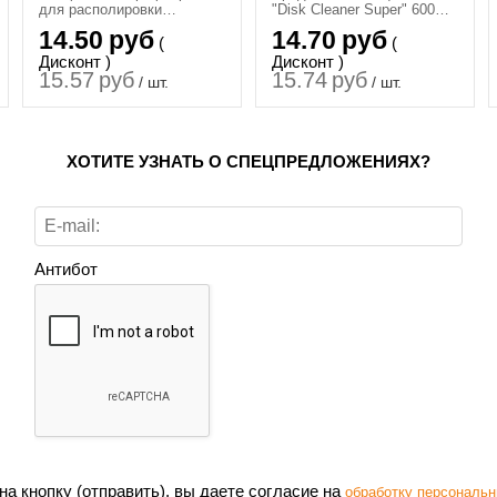
для располировки
"Disk Cleaner Super" 600
составов Detail PW "Plush
мл
14.50
руб
14.70
руб
(
(
Wipe", 40х40
Дисконт )
Дисконт )
15.57
руб
15.74
руб
/ шт.
/ шт.
ХОТИТЕ УЗНАТЬ О СПЕЦПРЕДЛОЖЕНИЯХ?
Антибот
а кнопку (отправить), вы даете согласие на
обработку персональн