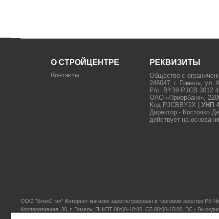
О СТРОЙЦЕНТРЕ
РЕКВИЗИТЫ
Общество с ограничен
Контакты
246047, г. Гомель, ул. 
Р/с: BY39 PJCB 3012 4
ОАО «Приорбанк», 22000
Код PJCBBY2X |
УНП
4
Директор - Косточко Д
действует на основани
ООО "БлэкСтил"
Интернет магазин зарегистрирован в торговом реестре РБ № 
Кооперативная, 30, г. Гомель; ПН-ПТ 08:00-18:00, СБ 08:00-15:00, ВС - Выходн