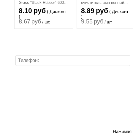
Grass "Black Rubber" 600
очиститель шин пенный
мл 110384
AVS (аэрозоль) 520 мл.
8.10
руб
8.89
руб
( Дисконт
( Дисконт
)
)
8.67
руб
9.55
руб
/ шт.
/ шт.
Нажимая н