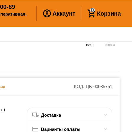
00-89
0
Аккаунт
Корзина
ооперативная,
Вес:
0.080 кг
КОД:
ЦБ-00085751
зыв
т )
Доставка
Варианты оплаты