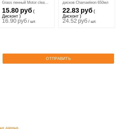
Grass пенный Motor cleaner
дисков Chamaeleon 650мл
650 мл.
15.80
руб
22.83
руб
(
(
Дисконт )
Дисконт )
16.90
руб
24.52
руб
/ шт.
/ шт.
ОТПРАВИТЬ
ых данных.