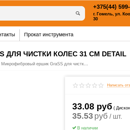
+375(44)
599-
г. Гомель, ул. К
30
нтакты
Прокат инструмента
ДЛЯ ЧИСТКИ КОЛЕС 31 СМ DETAIL
Микрофибровый ершик GraSS для чистки колес 31 см Detail
Написать от
33.08
руб
( Дискон
35.53
руб
/ шт.
В наличии