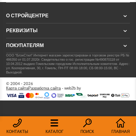
О СТРОЙЦЕНТРЕ
РЕКВИЗИТЫ
ПОКУПАТЕЛЯМ
ООО "БлэкСтил"
Интернет магазин зарегистрирован в торговом реестре РБ №
486350 от 01.07.2020г.
Свидетельство о гос. регистрации №490870118 от
10.04.2012 выдано Гомельским городским Исполнительным комитетом.
Адрес:
ул. Кооперативная, 30, г. Гомель; ПН-ПТ 08:00-18:00, СБ 08:00-15:00, ВС -
Выходной.
© 2004 - 2026
Карта сайта
Разработка сайта
- web2b.by
КОНТАКТЫ
КАТАЛОГ
ПОИСК
ГЛАВНАЯ