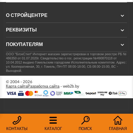
О СТРОЙЦЕНТРЕ
РЕКВИЗИТЫ
ПОКУПАТЕЛЯМ
ООО "БлэкСтил"
Интернет магазин зарегистрирован в торговом реестре РБ №
486350 от 01.07.2020г.
Свидетельство о гос. регистрации №490870118 от
10.04.2012 выдано Гомельским городским Исполнительным комитетом.
Адрес:
ул. Кооперативная, 30, г. Гомель; ПН-ПТ 08:00-18:00, СБ 08:00-15:00, ВС -
Выходной.
© 2004 - 2026
Карта сайта
Разработка сайта
- web2b.by
КОНТАКТЫ
КАТАЛОГ
ПОИСК
ГЛАВНАЯ