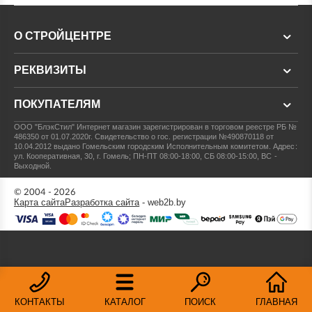
О СТРОЙЦЕНТРЕ
РЕКВИЗИТЫ
ПОКУПАТЕЛЯМ
ООО "БлэкСтил"
Интернет магазин зарегистрирован в торговом реестре РБ №
486350 от 01.07.2020г.
Свидетельство о гос. регистрации №490870118 от
10.04.2012 выдано Гомельским городским Исполнительным комитетом.
Адрес:
ул. Кооперативная, 30, г. Гомель; ПН-ПТ 08:00-18:00, СБ 08:00-15:00, ВС -
Выходной.
© 2004 - 2026
Карта сайта
Разработка сайта
- web2b.by
КОНТАКТЫ
КАТАЛОГ
ПОИСК
ГЛАВНАЯ