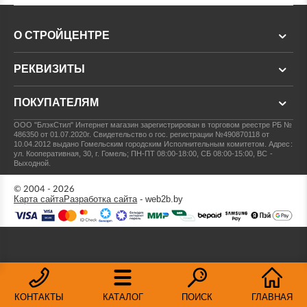
О СТРОЙЦЕНТРЕ
РЕКВИЗИТЫ
ПОКУПАТЕЛЯМ
ООО "БлэкСтил"
Интернет магазин зарегистрирован в торговом реестре РБ №
486350 от 01.07.2020г.
Свидетельство о гос. регистрации №490870118 от
10.04.2012 выдано Гомельским городским Исполнительным комитетом.
Адрес:
ул. Кооперативная, 30, г. Гомель; ПН-ПТ 08:00-18:00, СБ 08:00-15:00, ВС -
Выходной.
© 2004 - 2026
Карта сайта
Разработка сайта
- web2b.by
КОНТАКТЫ
КАТАЛОГ
ПОИСК
ГЛАВНАЯ