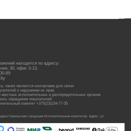
ожений находится по адресу:
ная, 30, офис 3-13.
00-89
.by
та, также являются контактами для связи
упателей о нарушении их прав.
 местных исполнительных и распорядительных органов
ать обращения покупателей:
нительный комитет +375(23)234-77-35
 выдано Гомельским городским Исполнительным комитетом.
Адрес: ул.