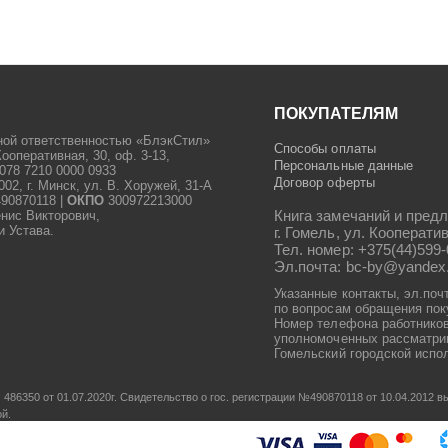
ПОКУПАТЕЛЯМ
ной ответственностью «БлэкСтил»
Способы оплаты
Кооперативная, 30, оф. 3-13,
Персональные данные
078 7210 0000 0933
Договор оферты
2, г. Минск, ул. В. Хоружей, 31-А
90870118 |
ОКПО
300972213000
Книга замечаний и предл
енис Викторович,
и Устава.
г. Гомель, ул. Кооператив
Тел. номер: +375(44)599-
Эл.почта: bc-by@yandex
Указанные контакты, эл.поч
по вопросам обращения пок
Номер телефона работников
уполномоченных рассматрив
Гомельский городской испол
486350 от 01.07.2020г.
Свидетельство о гос. регистрации №490870118 от 10.04.2012
ой.