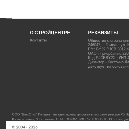
О СТРОЙЦЕНТРЕ
РЕКВИЗИТЫ
Общество с ограничен
Контакты
246047, г. Гомель, ул. 
Р/с: BY39 PJCB 3012 4
ОАО «Приорбанк», 22000
Код PJCBBY2X |
УНП
4
Директор - Косточко Д
действует на основани
ООО "БлэкСтил"
Интернет магазин зарегистрирован в торговом реестре РБ № 
Кооперативная, 30, г. Гомель; ПН-ПТ 08:00-18:00, СБ 08:00-15:00, ВС - Выходн
© 2004 - 2026