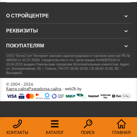
О СТРОЙЦЕНТРЕ
РЕКВИЗИТЫ
ПОКУПАТЕЛЯМ
ООО "БлэкСтил"
Интернет магазин зарегистрирован в торговом реестре РБ №
486350 от 01.07.2020г.
Свидетельство о гос. регистрации №490870118 от
10.04.2012 выдано Гомельским городским Исполнительным комитетом.
Адрес:
ул. Кооперативная, 30, г. Гомель; ПН-ПТ 08:00-18:00, СБ 08:00-15:00, ВС -
Выходной.
© 2004 - 2026
Карта сайта
Разработка сайта
- web2b.by
КОНТАКТЫ
КАТАЛОГ
ПОИСК
ГЛАВНАЯ