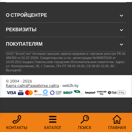
О СТРОЙЦЕНТРЕ
РЕКВИЗИТЫ
ПОКУПАТЕЛЯМ
ООО "БлэкСтил"
Интернет магазин зарегистрирован в торговом реестре РБ №
486350 от 01.07.2020г.
Свидетельство о гос. регистрации №490870118 от
10.04.2012 выдано Гомельским городским Исполнительным комитетом.
Адрес:
ул. Кооперативная, 30, г. Гомель; ПН-ПТ 08:00-18:00, СБ 08:00-15:00, ВС -
Выходной.
© 2004 - 2026
Карта сайта
Разработка сайта
- web2b.by
КОНТАКТЫ
КАТАЛОГ
ПОИСК
ГЛАВНАЯ