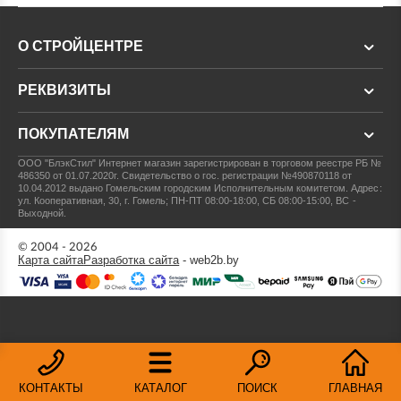
О СТРОЙЦЕНТРЕ
РЕКВИЗИТЫ
ПОКУПАТЕЛЯМ
ООО "БлэкСтил"
Интернет магазин зарегистрирован в торговом реестре РБ №
486350 от 01.07.2020г.
Свидетельство о гос. регистрации №490870118 от
10.04.2012 выдано Гомельским городским Исполнительным комитетом.
Адрес:
ул. Кооперативная, 30, г. Гомель; ПН-ПТ 08:00-18:00, СБ 08:00-15:00, ВС -
Выходной.
© 2004 - 2026
Карта сайта
Разработка сайта
- web2b.by
КОНТАКТЫ
КАТАЛОГ
ПОИСК
ГЛАВНАЯ