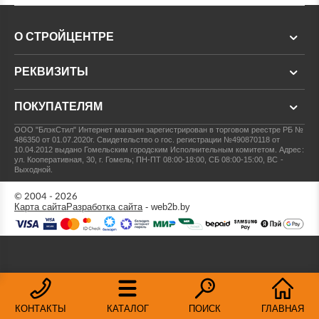
О СТРОЙЦЕНТРЕ
РЕКВИЗИТЫ
ПОКУПАТЕЛЯМ
ООО "БлэкСтил"
Интернет магазин зарегистрирован в торговом реестре РБ №
486350 от 01.07.2020г.
Свидетельство о гос. регистрации №490870118 от
10.04.2012 выдано Гомельским городским Исполнительным комитетом.
Адрес:
ул. Кооперативная, 30, г. Гомель; ПН-ПТ 08:00-18:00, СБ 08:00-15:00, ВС -
Выходной.
© 2004 - 2026
Карта сайта
Разработка сайта
- web2b.by
КОНТАКТЫ
КАТАЛОГ
ПОИСК
ГЛАВНАЯ