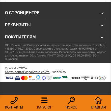
О СТРОЙЦЕНТРЕ
РЕКВИЗИТЫ
ПОКУПАТЕЛЯМ
ООО "БлэкСтил"
Интернет магазин зарегистрирован в торговом реестре РБ №
486350 от 01.07.2020г.
Свидетельство о гос. регистрации №490870118 от
10.04.2012 выдано Гомельским городским Исполнительным комитетом.
Адрес:
ул. Кооперативная, 30, г. Гомель; ПН-ПТ 08:00-18:00, СБ 08:00-15:00, ВС -
Выходной.
© 2004 - 2026
Карта сайта
Разработка сайта
- web2b.by
КОНТАКТЫ
КАТАЛОГ
ПОИСК
ГЛАВНАЯ