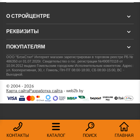
О СТРОЙЦЕНТРЕ
РЕКВИЗИТЫ
ПОКУПАТЕЛЯМ
ООО "БлэкСтил"
Интернет магазин зарегистрирован в торговом реестре РБ №
486350 от 01.07.2020г.
Свидетельство о гос. регистрации №490870118 от
10.04.2012 выдано Гомельским городским Исполнительным комитетом.
Адрес:
ул. Кооперативная, 30, г. Гомель; ПН-ПТ 08:00-18:00, СБ 08:00-15:00, ВС -
Выходной.
© 2004 - 2026
Карта сайта
Разработка сайта
- web2b.by
КОНТАКТЫ
КАТАЛОГ
ПОИСК
ГЛАВНАЯ