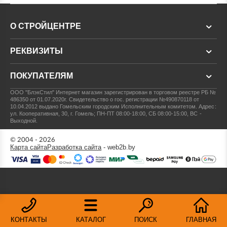
О СТРОЙЦЕНТРЕ
РЕКВИЗИТЫ
ПОКУПАТЕЛЯМ
ООО "БлэкСтил"
Интернет магазин зарегистрирован в торговом реестре РБ №
486350 от 01.07.2020г.
Свидетельство о гос. регистрации №490870118 от
10.04.2012 выдано Гомельским городским Исполнительным комитетом.
Адрес:
ул. Кооперативная, 30, г. Гомель; ПН-ПТ 08:00-18:00, СБ 08:00-15:00, ВС -
Выходной.
© 2004 - 2026
Карта сайта
Разработка сайта
- web2b.by
КОНТАКТЫ
КАТАЛОГ
ПОИСК
ГЛАВНАЯ