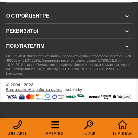
О СТРОЙЦЕНТРЕ
РЕКВИЗИТЫ
ПОКУПАТЕЛЯМ
ООО "БлэкСтил"
Интернет магазин зарегистрирован в торговом реестре РБ №
486350 от 01.07.2020г.
Свидетельство о гос. регистрации №490870118 от
10.04.2012 выдано Гомельским городским Исполнительным комитетом.
Адрес:
ул. Кооперативная, 30, г. Гомель; ПН-ПТ 08:00-18:00, СБ 08:00-15:00, ВС -
Выходной.
© 2004 - 2026
Карта сайта
Разработка сайта
- web2b.by
КОНТАКТЫ
КАТАЛОГ
ПОИСК
ГЛАВНАЯ