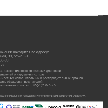
ожений находится по адресу:
ная, 30, офис 3-13.
00-89
.by
та, также являются контактами для связи
упателей о нарушении их прав.
 местных исполнительных и распорядительных органов
ать обращения покупателей:
нительный комитет +375(23)234-77-35
 выдано Гомельским городским Исполнительным комитетом.
Адрес: ул.