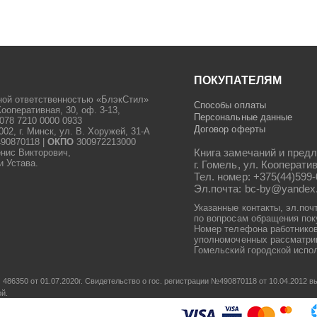
ПОКУПАТЕЛЯМ
ной ответственностью «БлэкСтил»
Способы оплаты
Кооперативная, 30, оф. 3-13,
Персональные данные
078 7210 0000 0933
Договор оферты
2, г. Минск, ул. В. Хоружей, 31-А
90870118 |
ОКПО
300972213000
Книга замечаний и предл
енис Викторович,
и Устава.
г. Гомель, ул. Кооператив
Тел. номер: +375(44)599-
Эл.почта: bc-by@yandex
Указанные контакты, эл.поч
по вопросам обращения пок
Номер телефона работников
уполномоченных рассматрив
Гомельский городской испол
486350 от 01.07.2020г.
Свидетельство о гос. регистрации №490870118 от 10.04.2012
ой.