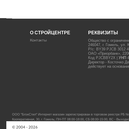
О СТРОЙЦЕНТРЕ
РЕКВИЗИТЫ
Общество с ограничен
Контакты
246047, г. Гомель, ул. 
Р/с: BY39 PJCB 3012 4
ОАО «Приорбанк», 22000
Код PJCBBY2X |
УНП
4
Директор - Косточко Д
действует на основани
ООО "БлэкСтил"
Интернет магазин зарегистрирован в торговом реестре РБ № 
Кооперативная, 30, г. Гомель; ПН-ПТ 08:00-18:00, СБ 08:00-15:00, ВС - Выходн
© 2004 - 2026