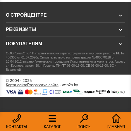
О СТРОЙЦЕНТРЕ
РЕКВИЗИТЫ
ПОКУПАТЕЛЯМ
ООО "БлэкСтил"
Интернет магазин зарегистрирован в торговом реестре РБ №
486350 от 01.07.2020г.
Свидетельство о гос. регистрации №490870118 от
10.04.2012 выдано Гомельским городским Исполнительным комитетом.
Адрес:
ул. Кооперативная, 30, г. Гомель; ПН-ПТ 08:00-18:00, СБ 08:00-15:00, ВС -
Выходной.
© 2004 - 2026
Карта сайта
Разработка сайта
- web2b.by
КОНТАКТЫ
КАТАЛОГ
ПОИСК
ГЛАВНАЯ