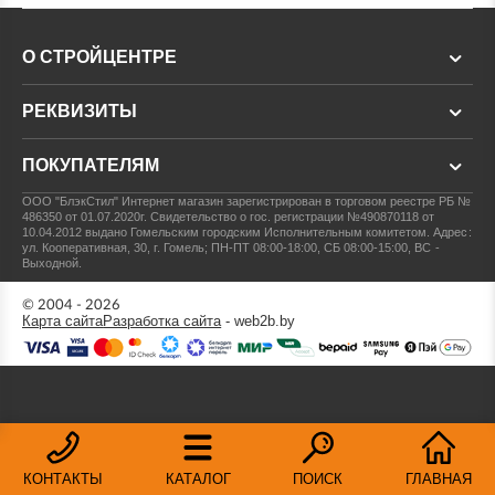
О СТРОЙЦЕНТРЕ
РЕКВИЗИТЫ
ПОКУПАТЕЛЯМ
ООО "БлэкСтил"
Интернет магазин зарегистрирован в торговом реестре РБ №
486350 от 01.07.2020г.
Свидетельство о гос. регистрации №490870118 от
10.04.2012 выдано Гомельским городским Исполнительным комитетом.
Адрес:
ул. Кооперативная, 30, г. Гомель; ПН-ПТ 08:00-18:00, СБ 08:00-15:00, ВС -
Выходной.
© 2004 - 2026
Карта сайта
Разработка сайта
- web2b.by
КОНТАКТЫ
КАТАЛОГ
ПОИСК
ГЛАВНАЯ